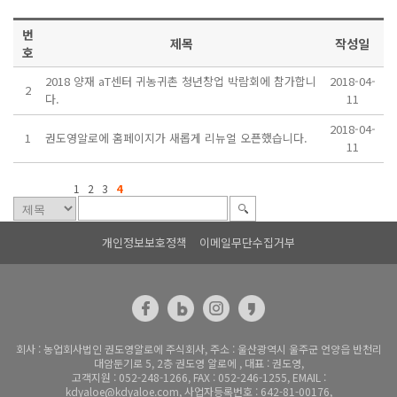
번
제목
작성일
호
2018 양재 aT센터 귀농귀촌 청년창업 박람회에 참가합니
2018-04-
2
다.
11
2018-04-
1
권도영알로에 홈페이지가 새롭게 리뉴얼 오픈했습니다.
11
1
2
3
4
개인정보보호정책
이메일무단수집거부
회사 : 농업회사법인 권도영알로에 주식회사, 주소 : 울산광역시 울주군 언양읍 반천리
대암둔기로 5, 2층 권도영 알로에 , 대표 : 권도영,
고객지원 : 052-248-1266, FAX : 052-246-1255, EMAIL :
kdyaloe@kdyaloe.com, 사업자등록번호 : 642-81-00176,