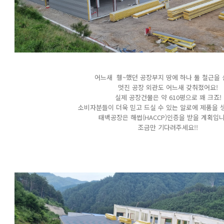
어느새 휑~했던 공장부지 땅에 하나 둘 철근을 
멋진 공장 외관도 어느새 갖춰졌어요!
실제 공장건물은 약 610평으로 꽤 크죠!
소비자분들이 더욱 믿고 드실 수 있는 알로에 제품을 
태백공장은 해썹(HACCP)인증을 받을 계획입니
조금만 기다려주세요!!