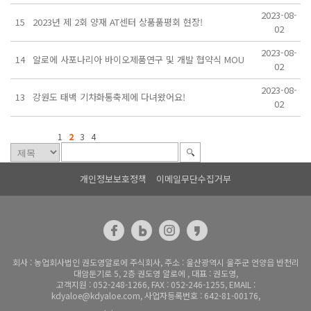
2023-08-
15
2023년 제 2회 양재 AT센터 상품품평회 현장!
02
2023-08-
14
알로에 사포나리아 바이오제품연구 및 개발 협약식 MOU
02
2023-08-
13
강원도 태백 기차화통축제에 다녀왔어요!
02
1
2
3
4
개인정보보호정책
이메일무단수집거부
회사 : 농업회사법인 권도영알로에 주식회사, 주소 : 울산광역시 울주군 언양읍 반천리
대암둔기로 5, 2층 권도영 알로에 , 대표 : 권도영,
고객지원 : 052-248-1266, FAX : 052-246-1255, EMAIL :
kdyaloe@kdyaloe.com, 사업자등록번호 : 642-81-00176,