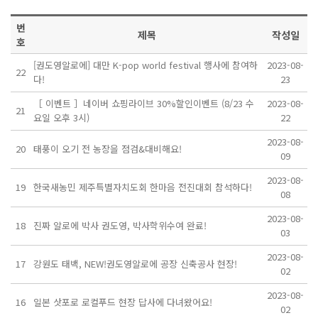
번
제목
작성일
호
[권도영알로에] 대만 K-pop world festival 행사에 참여하
2023-08-
22
다!
23
［ 이벤트 ］네이버 쇼핑라이브 30%할인이벤트 (8/23 수
2023-08-
21
요일 오후 3시)
22
2023-08-
20
태풍이 오기 전 농장을 점검&대비해요!
09
2023-08-
19
한국새농민 제주특별자치도회 한마음 전진대회 참석하다!
08
2023-08-
18
진짜 알로에 박사 권도영, 박사학위수여 완료!
03
2023-08-
17
강원도 태백, NEW!권도영알로에 공장 신축공사 현장!
02
2023-08-
16
일본 삿포로 로컬푸드 현장 답사에 다녀왔어요!
02