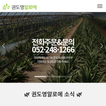
Tog
navi
전화주문&문의
052·248·1266
맛있게 먹는 유기농 알로에 사포나리아!
전화주문 및 상담은 전화주세요!
🌿 권도영알로에 소식 🌿