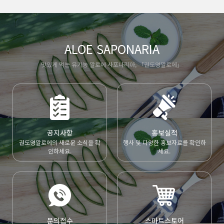
ALOE SAPONARIA
맛있게 먹는 유기농 알로에 사포나리아, 「권도영알로에」
공지사항
홍보실적
권도영알로에의 새로운 소식을 확
행사 및 다양한 홍보자료를 확인하
인하세요.
세요.
문의접수
스마트스토어